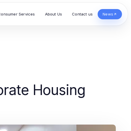
Consumer Services
About Us
Contact us
News
orate Housing