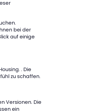
ieser
suchen.
hnen bei der
ick auf einige
ousing. . Die
ühl zu schaffen.
n Versionen. Die
ssen ein