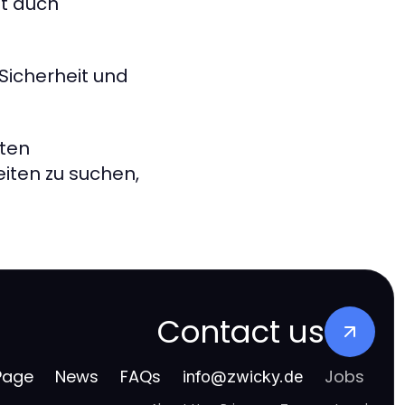
bt auch
Sicherheit und
rten
iten zu suchen,
Contact us
Page
News
FAQs
Jobs
info
@
zwicky.de