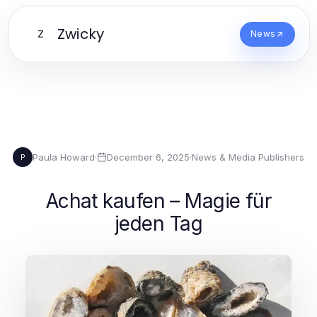
Zwicky
Z
News
Paula Howard
·
December 6, 2025
·
News & Media Publishers
P
Achat kaufen – Magie für
jeden Tag