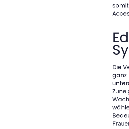
somit
Acces
Ed
Sy
Die V
ganz 
unter
Zunei
Wachs
wähle
Bedeu
Fraue