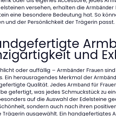
enk oder als eigenes Accessoire, jedes
Armb
delsteinen versehen, erhalten die
Armbänder 
tein eine besondere Bedeutung hat. So könn
n und der Persönlichkeit der Trägerin passt.
ndgefertigte Armb
nzigartigkeit und Ex
hlicht oder auffällig –
sind
Armbänder Frauen
s. Ein herausragendes Merkmal der
Armbänd
efertigte Qualität. Jedes
Armband für Fraue
be gefertigt, was jedes Schmuckstück zu ein
besonders auf die Auswahl der Edelsteine ge
 Schönheit, sondern auch nach ihren positiv
ie Trägerin ausgewählt. Ein handgefertigtes
A