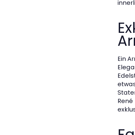
innerl
Ex
Ar
Ein
Ar
Elega
Edels
etwas
State
René 
exklu
Fa