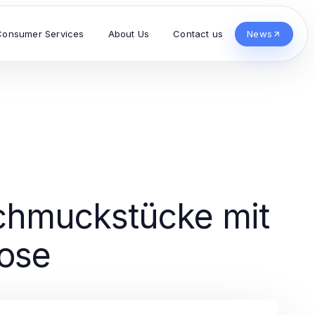
Consumer Services
About Us
Contact us
News
chmuckstücke mit
Rose