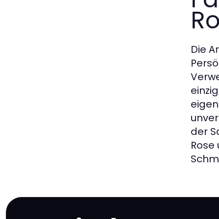
Ro
Die
A
Persö
Verwe
einzi
eigen
unver
der S
Rose 
Schmu