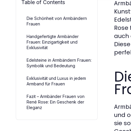
Table of Contents
Armbä
Kunst
Edels
Die Schönheit von Armbändern
Frauen
Rose 
auch 
Handgefertigte Armbänder
Frauen: Einzigartigkeit und
Dies
Exklusivität
perfe
Edelsteine in Armbändern Frauen:
Symbolik und Bedeutung
Di
Exklusivität und Luxus in jedem
Fr
Armband für Frauen
Fazit – Armbänder Frauen von
René Rose: Ein Geschenk der
Armbä
Eleganz
und o
sie s