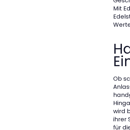
Gesch
Mit E
Edels
Werte
Ha
Ei
Ob sc
Anlas
handg
Hinga
wird 
ihrer
für d