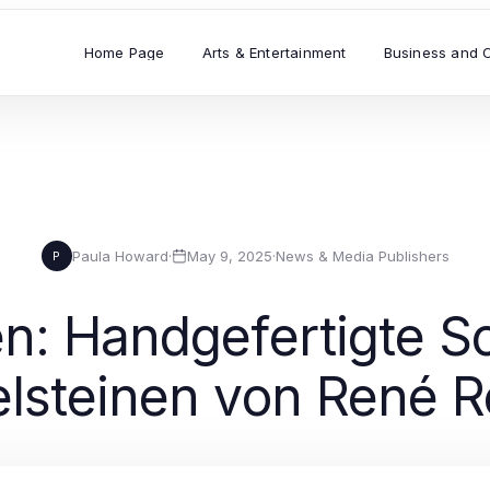
Home Page
Arts & Entertainment
Business and 
Paula Howard
·
May 9, 2025
·
News & Media Publishers
P
n: Handgefertigte S
lsteinen von René 