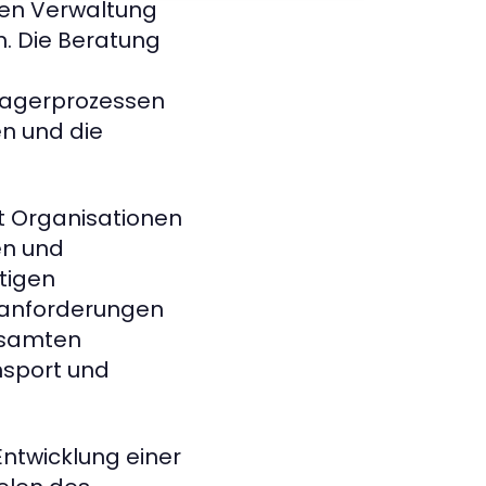
ten Verwaltung
. Die Beratung
 Lagerprozessen
en und die
t Organisationen
en und
htigen
nanforderungen
esamten
ansport und
Entwicklung einer