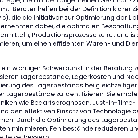
ategie, die mit den allgemeinen Geschäftszi
 Berater helfen bei der Definition klarer Z
), die die Initiativen zur Optimierung der Lie
Unternehmen dabei, die optimalen Beschaffu
ermitteln, Produktionsprozesse zu rationalis
mieren, um einen effizienten Waren- und Dien
 ein wichtiger Schwerpunkt in der Beratung z
ysieren Lagerbestände, Lagerkosten und Na
ierung des Lagerbestands bei gleichzeitiger
r Lagerbestände zu identifizieren. Sie empf
iken wie Bedarfsprognosen, Just-in-Time-
nd den effektiven Einsatz von Technologiel
men. Durch die Optimierung des Lagerbest
en minimieren, Fehlbestände reduzieren un
ette verbessern.