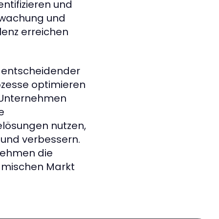
tifizieren und
erwachung und
lenz erreichen
 entscheidender
ozesse optimieren
n Unternehmen
e
ielösungen nutzen,
n und verbessern.
rnehmen die
namischen Markt