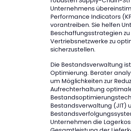
robusten Supply-Chain-Str
Unternehmens übereinstimmt.
Performance Indicators (KPIs
vorantreiben. Sie helfen 
Beschaffungsstrategien zu 
Vertriebsnetzwerke zu opti
sicherzustellen.
Die Bestandsverwaltung ist
Optimierung. Berater anal
um Möglichkeiten zur Reduz
Aufrechterhaltung optimale
Bestandsoptimierungstechn
Bestandsverwaltung (JIT) u
Bestandsverfolgungssyste
Unternehmen die Lagerkost
Gesamtleistung der Lieferk