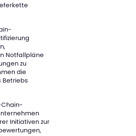
eferkette
ain-
ifizierung
n,
n Notfallpläne
rungen zu
hmen die
s Betriebs
y-Chain-
 Unternehmen
r Initiativen zur
sbewertungen,