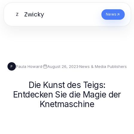
Zwicky
Z
News
Paula Howard
·
August 26, 2023
·
News & Media Publishers
P
Die Kunst des Teigs:
Entdecken Sie die Magie der
Knetmaschine