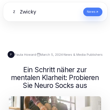
Zwicky
Z
News
Paula Howard
·
March 5, 2024
·
News & Media Publishers
P
Ein Schritt näher zur
mentalen Klarheit: Probieren
Sie Neuro Socks aus