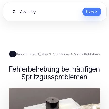
Zwicky
Z
News
Paula Howard
·
May 3, 2023
·
News & Media Publishers
P
Fehlerbehebung bei häufigen
Spritzgussproblemen