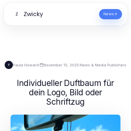
Zwicky
Z
News
Paula Howard
·
November 15, 2025
·
News & Media Publishers
P
Individueller Duftbaum für
dein Logo, Bild oder
Schriftzug