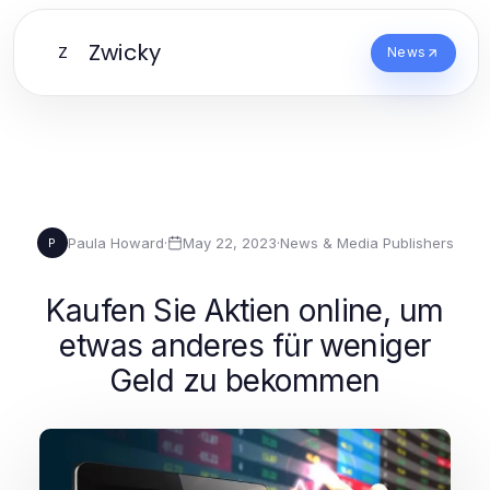
Zwicky
Z
News
Paula Howard
·
May 22, 2023
·
News & Media Publishers
P
Kaufen Sie Aktien online, um
etwas anderes für weniger
Geld zu bekommen