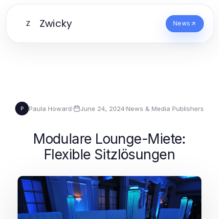
Zwicky
Z
News
Paula Howard
·
June 24, 2024
·
News & Media Publishers
P
Modulare Lounge-Miete:
Flexible Sitzlösungen