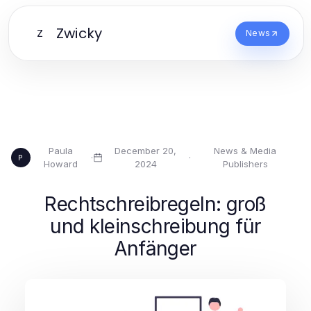
Zwicky
Z
News
Paula
December 20,
News & Media
·
·
P
Howard
2024
Publishers
Rechtschreibregeln: groß
und kleinschreibung für
Anfänger