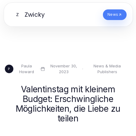
Zwicky
Z
News
Paula
November 30,
News & Media
·
·
P
Howard
2023
Publishers
Valentinstag mit kleinem
Budget: Erschwingliche
Möglichkeiten, die Liebe zu
teilen