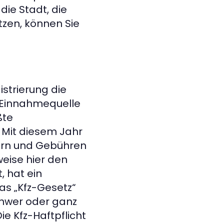
ie Stadt, die
tzen, können Sie
istrierung die
e Einnahmequelle
ßte
 Mit diesem Jahr
ern und Gebühren
eise hier den
, hat ein
as „Kfz-Gesetz“
chwer oder ganz
ie Kfz-Haftpflicht