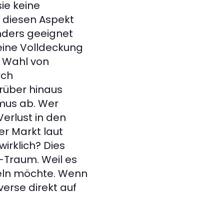
sie keine
e diesen Aspekt
nders geeignet
 eine Volldeckung
e Wahl von
rch
rüber hinaus
mus ab. Wer
Verlust in den
der Markt laut
wirklich? Dies
-Traum. Weil es
meln möchte. Wenn
verse direkt auf