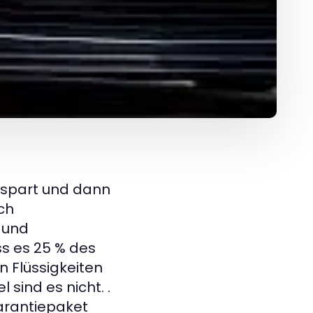
espart und dann
ch
- und
s es 25 % des
 Flüssigkeiten
sind es nicht. .
Garantiepaket