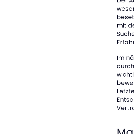
Der A
wesen
beset
mit d
Suche
Erfah
Im nä
durch
wicht
bewer
Letzt
Entsc
Vertr
Ma