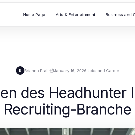
Home Page
Arts & Entertainment
Business and 
Brianna Pratt
·
January 16, 2026
·
Jobs and Career
B
gien des Headhunter I
Recruiting-Branche