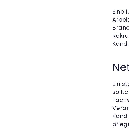
Eine 
Arbei
Branc
Rekru
Kandi
Ne
Ein s
sollt
Fachv
Veran
Kandi
pfleg