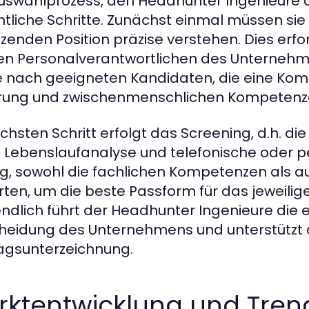
uswahlprozess, den Headhunter Ingenieure 
tliche Schritte. Zunächst einmal müssen sie
zenden Position präzise verstehen. Dies e
en Personalverantwortlichen des Unternehme
 nach geeigneten Kandidaten, die eine Komb
rung und zwischenmenschlichen Kompetenze
chsten Schritt erfolgt das Screening, d.h. 
 Lebenslaufanalyse und telefonische oder per
ig, sowohl die fachlichen Kompetenzen als auc
ten, um die beste Passform für das jeweili
endlich führt der Headhunter Ingenieure die 
heidung des Unternehmens und unterstützt d
agsunterzeichnung.
rktentwicklung und Tren