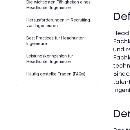
Die wichtigsten Fähigkeiten eines
Headhunter Ingenieure
De
Herausforderungen im Recruiting
von Ingenieuren
Headh
Best Practices für Headhunter
Fachk
Ingenieure
und r
Leistungskennzahlen für
Fachk
Headhunter Ingenieure
techn
Binde
Häufig gestellte Fragen (FAQs)
talen
Ingen
De