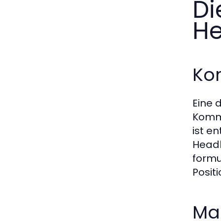
Di
He
Ko
Eine 
Kommu
ist e
Headh
formu
Posit
Ma