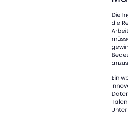
Die I
die R
Arbei
müsse
gewin
Bedeu
anzus
Ein w
innov
Daten
Talen
Unte