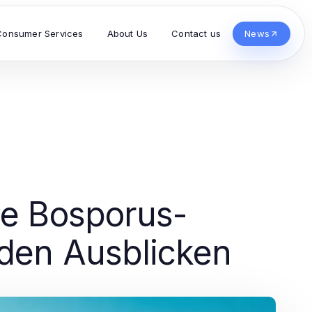
Consumer Services
About Us
Contact us
News
he Bosporus-
den Ausblicken