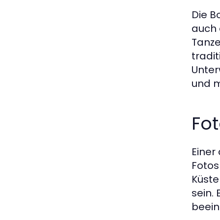
Die B
auch 
Tanze
tradi
Unter
und m
Fo
Einer
Fotos
Küste
sein.
beei