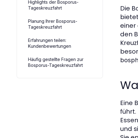
Highlights der Bosporus-
Die B
Tageskreuzfahrt
biete
Planung Ihrer Bosporus-
einer
Tageskreuzfahrt
den B
Erfahrungen teilen:
Kreuz
Kundenbewertungen
beson
bosph
Häufig gestellte Fragen zur
Bosporus-Tageskreuzfahrt
Was
Eine 
führt
Essen
und s
Sie e