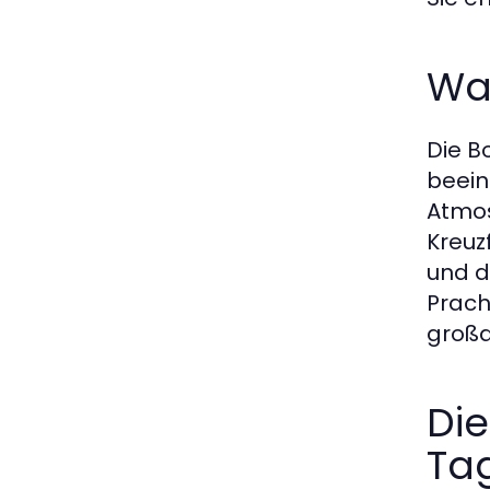
Wa
Die B
beein
Atmos
Kreuz
und d
Prach
großa
Die
Ta