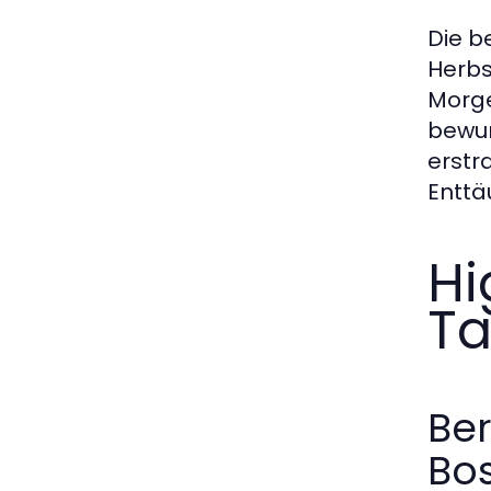
Die b
Herbs
Morge
bewun
erstr
Enttä
Hi
Ta
Be
Bo