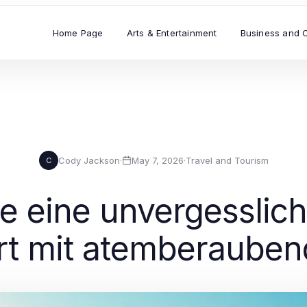
Home Page
Arts & Entertainment
Business and 
Cody Jackson
·
May 7, 2026
·
Travel and Tourism
C
e eine unvergesslic
rt mit atemberauben