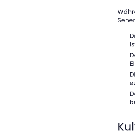
Währe
Sehen
D
I
D
E
D
e
D
b
Kul