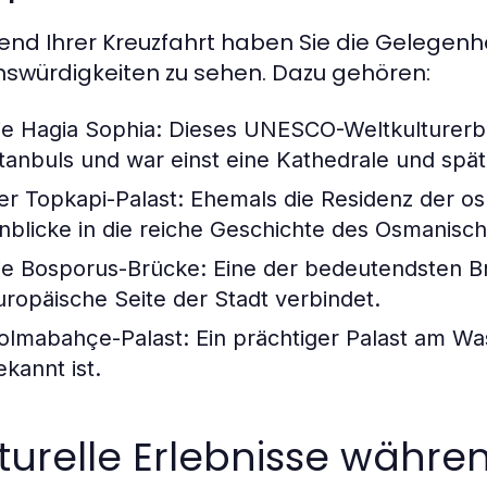
nd Ihrer Kreuzfahrt haben Sie die Gelegenhe
swürdigkeiten zu sehen. Dazu gehören:
ie Hagia Sophia:
Dieses UNESCO-Weltkulturerbe 
stanbuls und war einst eine Kathedrale und spä
er Topkapi-Palast:
Ehemals die Residenz der osm
inblicke in die reiche Geschichte des Osmanisc
ie Bosporus-Brücke:
Eine der bedeutendsten Brü
uropäische Seite der Stadt verbindet.
olmabahçe-Palast:
Ein prächtiger Palast am Was
ekannt ist.
turelle Erlebnisse währe