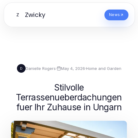
Zwicky
Z
News
Danielle Rogers
·
May 4, 2026
·
Home and Garden
D
Stilvolle
Terrassenueberdachungen
fuer Ihr Zuhause in Ungarn