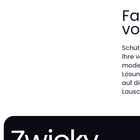
Fa
vo
Schüt
Ihre 
moder
Lösun
auf d
Lausc