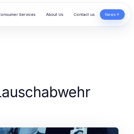
Consumer Services
About Us
Contact us
News
t Lauschabwehr