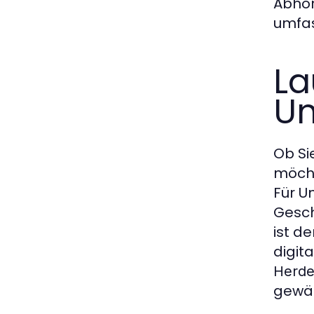
Abhör
umfas
La
Un
Ob Si
möch
Für U
Gesch
ist d
digit
Herd
gewäh