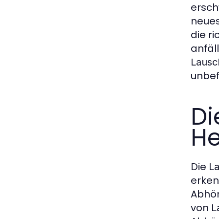
ersch
neues
die r
anfäl
Lausc
unbef
Di
He
Die
L
erken
Abhör
von
L