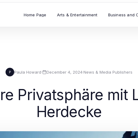
Home Page
Arts & Entertainment
Business and 
Paula Howard
·
December 4, 2024
·
News & Media Publishers
P
hre Privatsphäre mi
Herdecke