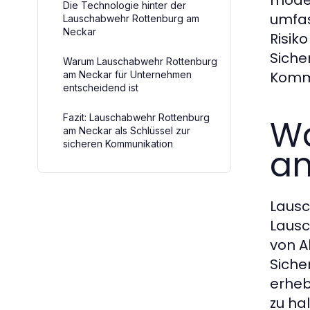
moder
Die Technologie hinter der
umfas
Lauschabwehr Rottenburg am
Neckar
Risik
Siche
Warum Lauschabwehr Rottenburg
Kommu
am Neckar für Unternehmen
entscheidend ist
Fazit: Lauschabwehr Rottenburg
Wa
am Neckar als Schlüssel zur
sicheren Kommunikation
am
Lausc
Lausc
von A
Siche
erheb
zu ha