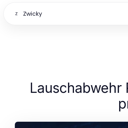
Zwicky
Z
Lauschabwehr R
p