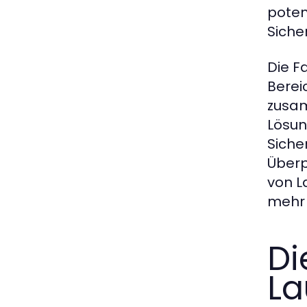
poten
Siche
Die F
Berei
zusam
Lösun
Siche
Überp
von L
mehr 
Di
L