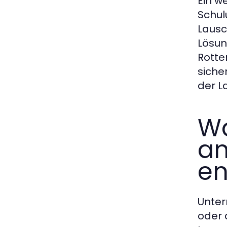
Ein w
Schul
Lausc
Lösun
Rotte
siche
der L
Wa
am
en
Unter
oder 