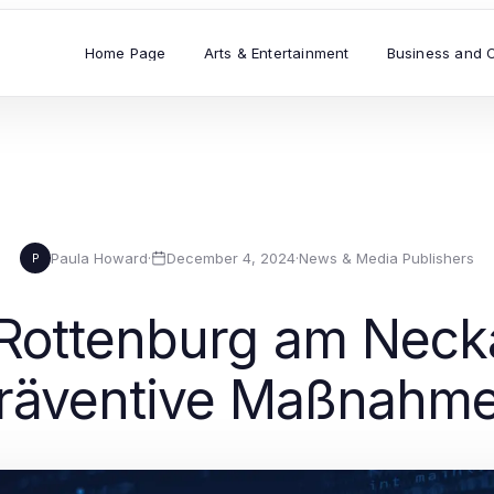
Home Page
Arts & Entertainment
Business and 
Paula Howard
·
December 4, 2024
·
News & Media Publishers
P
ottenburg am Necka
räventive Maßnahm