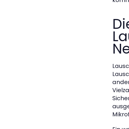
komm
Di
La
Ne
Lausc
Lausc
ander
Vielz
Siche
ausge
Mikro