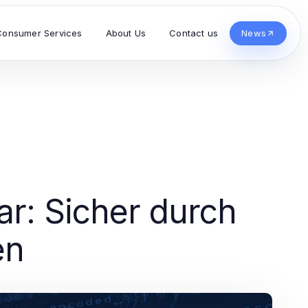
Consumer Services
About Us
Contact us
News
r: Sicher durch
en