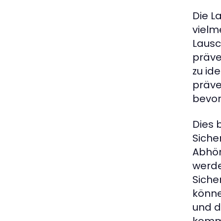
Die L
vielm
Lausc
präve
zu id
präve
bevor
Dies 
Siche
Abhör
werde
Siche
könne
und d